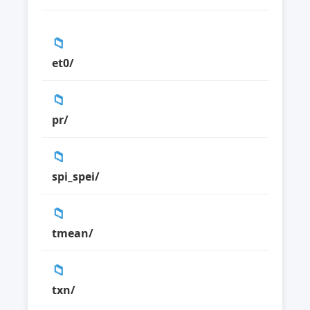
📁
et0/
📁
pr/
📁
spi_spei/
📁
tmean/
📁
txn/